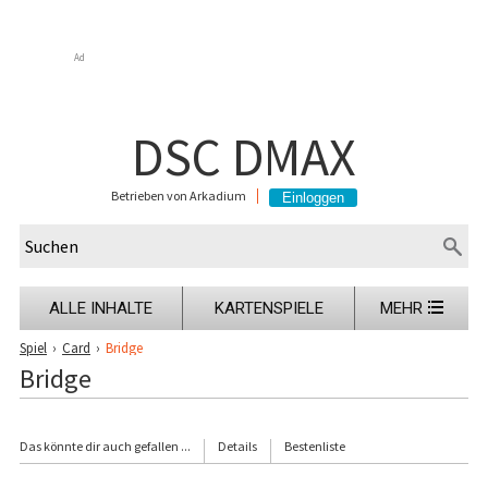
Ad
DSC DMAX
Betrieben von Arkadium
ALLE INHALTE
KARTENSPIELE
MEHR
Spiel
›
Card
›
Bridge
Bridge
Das könnte dir auch gefallen ...
Details
Bestenliste