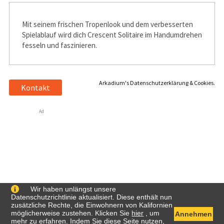
Mit seinem frischen Tropenlook und dem verbesserten
Spielablauf wird dich Crescent Solitaire im Handumdrehen
fesseln und faszinieren.
Arkadium's Datenschutzerklärung & Cookies.
Kontakt
Ad
Wir haben unlängst unsere
Datenschutzrichtlinie aktualisiert. Diese enthält nun
zusätzliche Rechte, die Einwohnern von Kalifornien
möglicherweise zustehen. Klicken Sie
hier
, um
Annehmen
mehr zu erfahren. Indem Sie diese Seite nutzen,