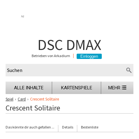
Ad
DSC DMAX
Betrieben von Arkadium
ALLE INHALTE
KARTENSPIELE
MEHR
Spiel
›
Card
›
Crescent Solitaire
Crescent Solitaire
Das könnte dir auch gefallen ...
Details
Bestenliste