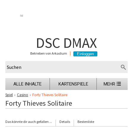
Ad
DSC DMAX
Betrieben von Arkadium
ALLE INHALTE
KARTENSPIELE
MEHR
Spiel
›
Casino
›
Forty Thieves Solitaire
Forty Thieves Solitaire
Das könnte dir auch gefallen ...
Details
Bestenliste