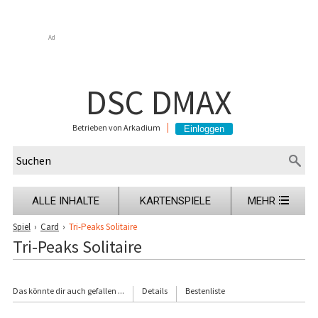
Ad
DSC DMAX
Betrieben von Arkadium
ALLE INHALTE
KARTENSPIELE
MEHR
Spiel
›
Card
›
Tri-Peaks Solitaire
Tri-Peaks Solitaire
Das könnte dir auch gefallen ...
Details
Bestenliste