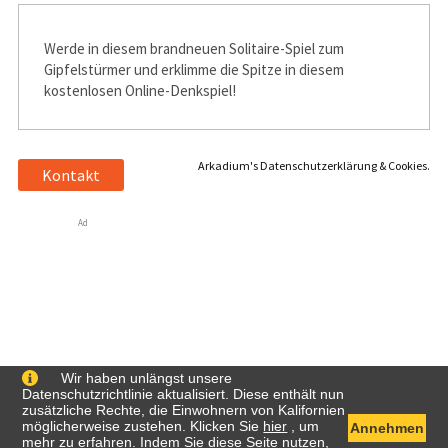
Werde in diesem brandneuen Solitaire-Spiel zum
Gipfelstürmer und erklimme die Spitze in diesem
kostenlosen Online-Denkspiel!
Arkadium's Datenschutzerklärung & Cookies.
Kontakt
Ad
Wir haben unlängst unsere
Datenschutzrichtlinie aktualisiert. Diese enthält nun
zusätzliche Rechte, die Einwohnern von Kalifornien
möglicherweise zustehen. Klicken Sie
hier
, um
Annehmen
mehr zu erfahren. Indem Sie diese Seite nutzen,