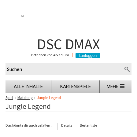
Ad
DSC DMAX
Betrieben von Arkadium
ALLE INHALTE
KARTENSPIELE
MEHR
Spiel
›
Matching
›
Jungle Legend
Jungle Legend
Das könnte dir auch gefallen ...
Details
Bestenliste