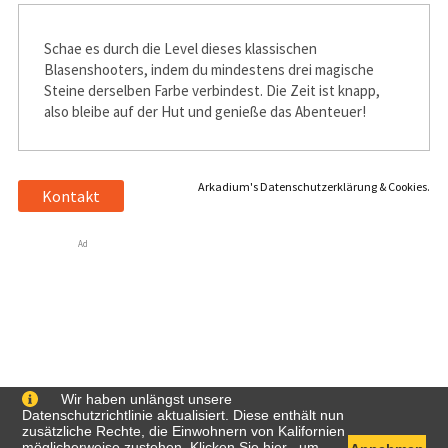
Schaffe es durch die Level dieses klassischen
Blasenshooters, indem du mindestens drei magische
Steine derselben Farbe verbindest. Die Zeit ist knapp,
also bleibe auf der Hut und genieße das Abenteuer!
Arkadium's Datenschutzerklärung & Cookies.
Kontakt
Ad
Wir haben unlängst unsere
Datenschutzrichtlinie aktualisiert. Diese enthält nun
zusätzliche Rechte, die Einwohnern von Kalifornien
möglicherweise zustehen. Klicken Sie
hier
, um